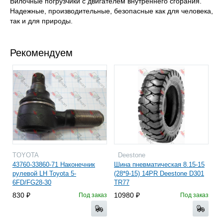
Вилочные погрузчики с двигателем внутреннего сгорания.
Надежные, производительные, безопасные как для человека,
так и для природы.
Рекомендуем
TOYOTA
Deestone
43760-33860-71 Наконечник
Шина пневматическая 8.15-15
рулевой LH Toyota 5-
(28*9-15) 14PR Deestone D301
6FD/FG28-30
TR77
830
10980
Под заказ
Под заказ