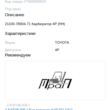
Код товара УТ000000524
Под заказ
Описание
21100-78004-71 Карбюратор 4Р (HH)
Характеристики
Марка
TOYOTA
Двигатель
4P
Рекомендуем
Z-8-97190-930-1
Z-8-97190-930-1 Вал коленчатый ISUZU 4JG2