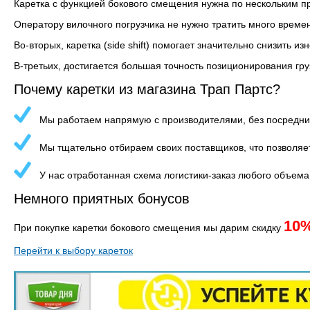
Каретка с функцией бокового смещения нужна по нескольким пр
Оператору вилочного погрузчика не нужно тратить много време
Во-вторых, каретка (side shift) помогает значительно снизить 
В-третьих, достигается большая точность позиционирования гру
Почему каретки из магазина Трап Партс?
Мы работаем напрямую с производителями, без посреднико
Мы тщательно отбираем своих поставщиков, что позволяет
У нас отработанная схема логистики-заказ любого объема 
Немного приятных бонусов
10
При покупке каретки бокового смещения мы дарим скидку
Перейти к выбору кареток