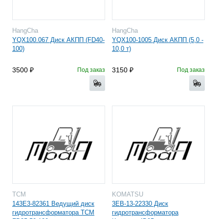
HangCha
HangCha
YQX100.067 Диск АКПП (FD40-
YQX100-1005 Диск АКПП (5,0 -
100)
10,0 т)
3500
3150
Под заказ
Под заказ
TCM
KOMATSU
143E3-82361 Ведущий диск
3EB-13-22330 Диск
гидротрансформатора TCM
гидротрансформатора