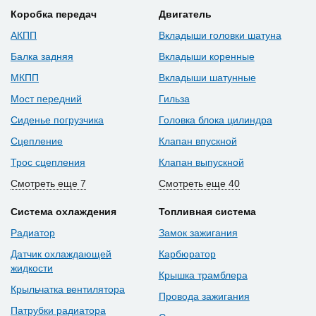
Коробка передач
Двигатель
АКПП
Вкладыши головки шатуна
Балка задняя
Вкладыши коренные
МКПП
Вкладыши шатунные
Мост передний
Гильза
Сиденье погрузчика
Головка блока цилиндра
Сцепление
Клапан впускной
Трос сцепления
Клапан выпускной
Смотреть еще 7
Смотреть еще 40
Система охлаждения
Топливная система
Радиатор
Замок зажигания
Датчик охлаждающей
Карбюратор
жидкости
Крышка трамблера
Крыльчатка вентилятора
Провода зажигания
Патрубки радиатора