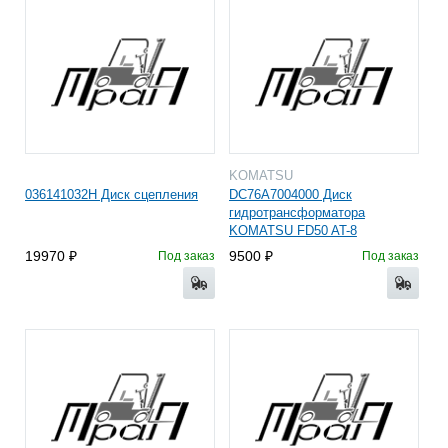
KOMATSU
036141032H Диск сцепления
DC76A7004000 Диск
гидротрансформатора
KOMATSU FD50 AT-8
19970
9500
Под заказ
Под заказ