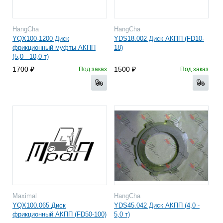
HangCha
HangCha
YQX100-1200 Диск
YDS18.002 Диск АКПП (FD10-
фрикционный муфты АКПП
18)
(5,0 - 10,0 т)
1700
1500
Под заказ
Под заказ
Maximal
HangCha
YQX100.065 Диск
YDS45.042 Диск АКПП (4,0 -
фрикционный АКПП (FD50-100)
5,0 т)