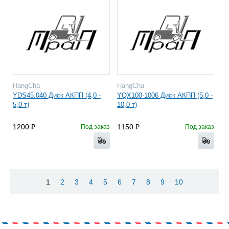
HangCha
HangCha
YDS45.040 Диск АКПП (4,0 -
YQX100-1006 Диск АКПП (5,0 -
5,0 т)
10,0 т)
1200
1150
Под заказ
Под заказ
1
2
3
4
5
6
7
8
9
10