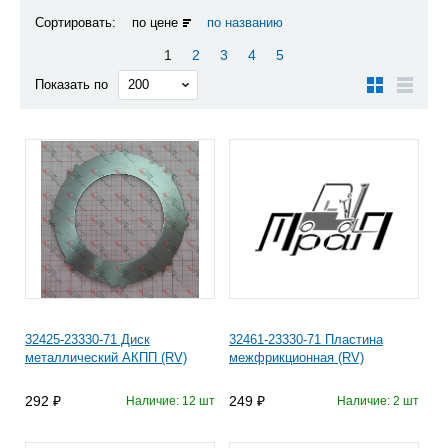
Сортировать:
по цене
по названию
1
2
3
4
5
Показать по
32425-23330-71 Диск
32461-23330-71 Пластина
металлический АКПП (RV)
межфрикционная (RV)
292
249
Наличие: 12 шт
Наличие: 2 шт