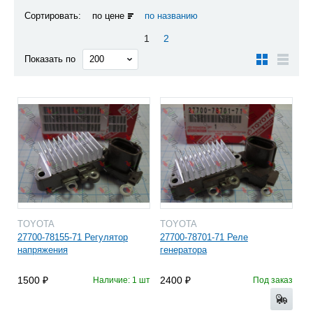
Сортировать:
по цене
по названию
1
2
Показать по
TOYOTA
TOYOTA
27700-78155-71 Регулятор
27700-78701-71 Реле
напряжения
генератора
1500
2400
Наличие: 1 шт
Под заказ