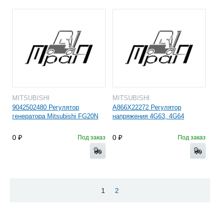
MITSUBISHI
MITSUBISHI
9042502480 Регулятор
A866X22272 Регулятор
генератора Mitsubishi FG20N
напряжения 4G63, 4G64
0
0
Под заказ
Под заказ
1
2