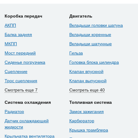
Коробка передач
Двигатель
АКПП
Вкладыши головки шатуна
Балка задняя
Вкладыши коренные
МКПП
Вкладыши шатунные
Мост передний
Гильза
Сиденье погрузчика
Головка блока цилиндра
Сцепление
Клапан впускной
Трос сцепления
Клапан выпускной
Смотреть еще 7
Смотреть еще 40
Система охлаждения
Топливная система
Радиатор
Замок зажигания
Датчик охлаждающей
Карбюратор
жидкости
Крышка трамблера
Крыльчатка вентилятора