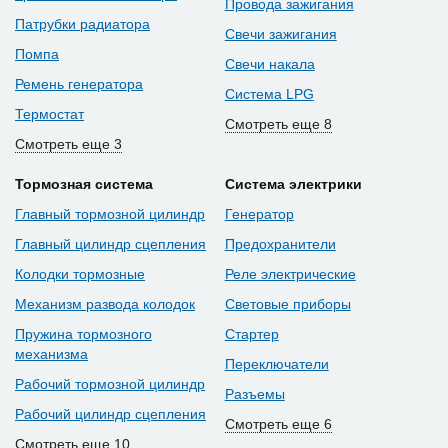
Провода зажигания
Патрубки радиатора
Свечи зажигания
Помпа
Свечи накала
Ремень генератора
Система LPG
Термостат
Смотреть еще 8
Смотреть еще 3
Тормозная система
Система электрики
Главный тормозной цилиндр
Генератор
Главный цилиндр сцепления
Предохранители
Колодки тормозные
Реле электрические
Механизм развода колодок
Световые приборы
Пружина тормозного
Стартер
механизма
Переключатели
Рабочий тормозной цилиндр
Разъемы
Рабочий цилиндр сцепления
Смотреть еще 6
Смотреть еще 10