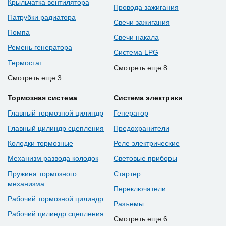
Крыльчатка вентилятора
Провода зажигания
Патрубки радиатора
Свечи зажигания
Помпа
Свечи накала
Ремень генератора
Система LPG
Термостат
Смотреть еще 8
Смотреть еще 3
Тормозная система
Система электрики
Главный тормозной цилиндр
Генератор
Главный цилиндр сцепления
Предохранители
Колодки тормозные
Реле электрические
Механизм развода колодок
Световые приборы
Пружина тормозного
Стартер
механизма
Переключатели
Рабочий тормозной цилиндр
Разъемы
Рабочий цилиндр сцепления
Смотреть еще 6