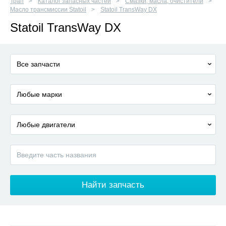
Трап
Каталог запасных частей
Смазки, масла, очистители
Масло трансмиссии Statoil
Statoil TransWay DX
Statoil TransWay DX