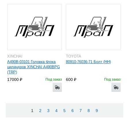
XINCHAI
TOYOTA
A490B-03101 Головка блока
80910-76036-71 Болт (HH)
цилиндров XINCHAI A490BPG
(TRP)
17000
600
Под заказ
Под заказ
1
2
3
4
5
6
7
8
9