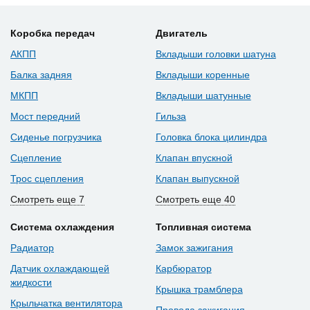
Коробка передач
Двигатель
АКПП
Вкладыши головки шатуна
Балка задняя
Вкладыши коренные
МКПП
Вкладыши шатунные
Мост передний
Гильза
Сиденье погрузчика
Головка блока цилиндра
Сцепление
Клапан впускной
Трос сцепления
Клапан выпускной
Смотреть еще 7
Смотреть еще 40
Система охлаждения
Топливная система
Радиатор
Замок зажигания
Датчик охлаждающей
Карбюратор
жидкости
Крышка трамблера
Крыльчатка вентилятора
Провода зажигания