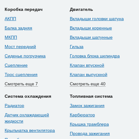
Коробка передач
Двигатель
АКПП
Вкладыши головки шатуна
Балка задняя
Вкладыши коренные
МКПП
Вкладыши шатунные
Мост передний
Гильза
Сиденье погрузчика
Головка блока цилиндра
Сцепление
Клапан впускной
Трос сцепления
Клапан выпускной
Смотреть еще 7
Смотреть еще 40
Система охлаждения
Топливная система
Радиатор
Замок зажигания
Датчик охлаждающей
Карбюратор
жидкости
Крышка трамблера
Крыльчатка вентилятора
Провода зажигания