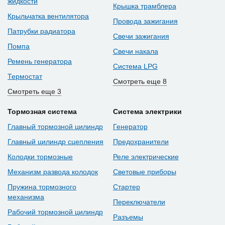
жидкости
Крышка трамблера
Крыльчатка вентилятора
Провода зажигания
Патрубки радиатора
Свечи зажигания
Помпа
Свечи накала
Ремень генератора
Система LPG
Термостат
Смотреть еще 8
Смотреть еще 3
Тормозная система
Система электрики
Главный тормозной цилиндр
Генератор
Главный цилиндр сцепления
Предохранители
Колодки тормозные
Реле электрические
Механизм развода колодок
Световые приборы
Пружина тормозного
Стартер
механизма
Переключатели
Рабочий тормозной цилиндр
Разъемы