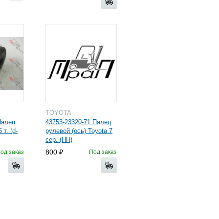
TOYOTA
Палец
43753-23320-71 Палец
 т. (d-
рулевой (ось) Toyota 7
сер. (HH)
800
од заказ
Под заказ