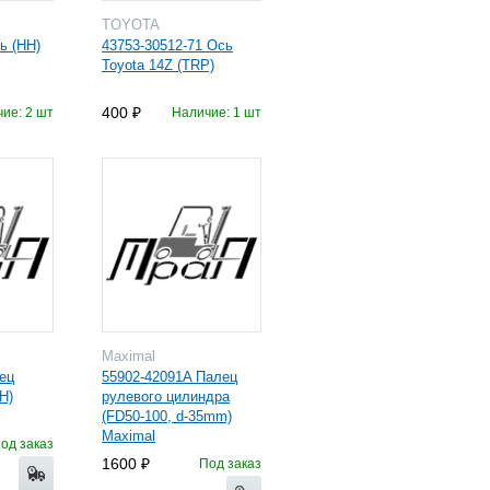
TOYOTA
ь (HH)
43753-30512-71 Ось
Toyota 14Z (TRP)
400
ие: 2 шт
Наличие: 1 шт
Maximal
ец
55902-42091A Палец
H)
рулевого цилиндра
(FD50-100, d-35mm)
Maximal
од заказ
1600
Под заказ