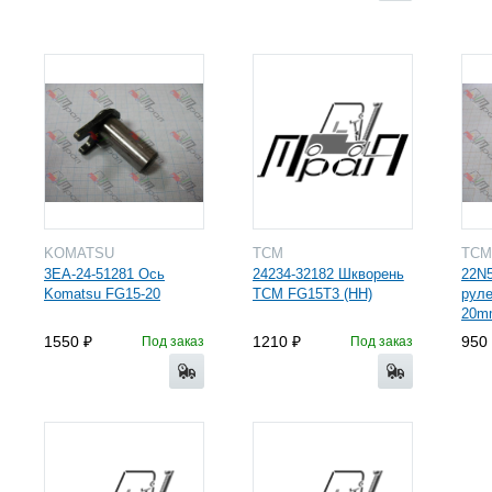
KOMATSU
TCM
TC
3EA-24-51281 Ось
24234-32182 Шкворень
22N5
Komatsu FG15-20
TCM FG15T3 (HH)
руле
20mm
1550
1210
950
Под заказ
Под заказ