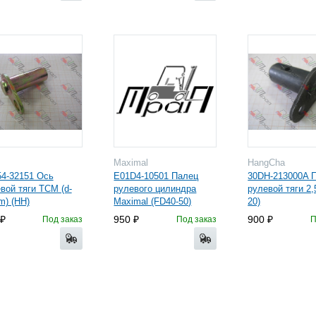
M
Maximal
HangCha
4-32151 Ось
E01D4-10501 Палец
30DH-213000A 
вой тяги TCM (d-
рулевого цилиндра
рулевой тяги 2,5
) (HH)
Maximal (FD40-50)
20)
950
900
Под заказ
Под заказ
П