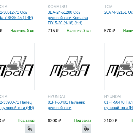
YOTA
KOMATSU
TCM
1-30512-71 Ось
3EA-24-51280 Ось
20A74-32151 Ос
ta 7-8F35-45 (TRP)
рулевой тяги Komatsu
FD15-20 (d-18) (HH)
715
570
Наличие: 5 шт
Наличие: 3 шт
Налич
YOTA
HYUNDAI
HYUNDAI
2-33900-71 Палец
81FT-50401 Пыльник
81FT-50470 Пал
) рулевой тяги (HH)
рулевой тяги
рулевой тяги (H
0
6200
2100
Под заказ
Под заказ
П