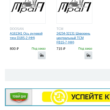
DOOSAN
TCM
A161341 Ось рулевой
24234-32131 Шкворень
тяги D18S-2 (HH)
центральный TCM
FB15-7 (HH)
800
715
Под заказ
Под заказ