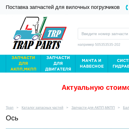
Поставка запчастей для вилочных погрузчиков
например 505353535-202
ЗАПЧАСТИ
ЗАПЧАСТИ
МАЧТА И
СИСТ
ДЛЯ
ДЛЯ
НАВЕСНОЕ
ГИДРА
АКПП,МКПП
ДВИГАТЕЛЯ
Актуальную стоимо
Трап
Каталог запасных частей
Запчасти для АКПП,МКПП
Бал
Ось