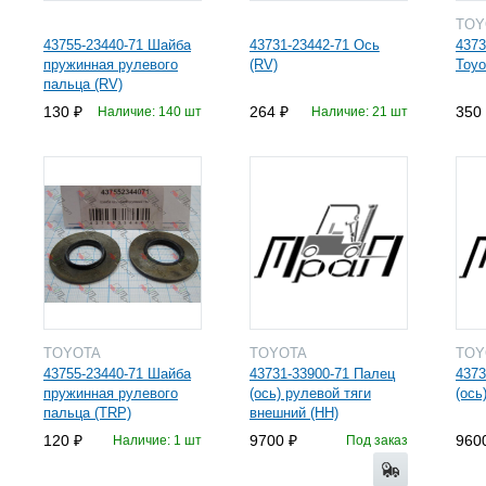
TO
43755-23440-71 Шайба
43731-23442-71 Ось
4373
пружинная рулевого
(RV)
Toyo
пальца (RV)
130
264
350
Наличие: 140 шт
Наличие: 21 шт
TOYOTA
TOYOTA
TO
43755-23440-71 Шайба
43731-33900-71 Палец
4373
пружинная рулевого
(ось) рулевой тяги
(ось
пальца (TRP)
внешний (HH)
120
9700
960
Наличие: 1 шт
Под заказ