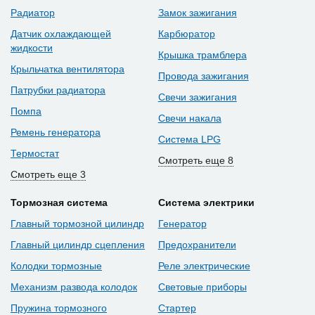
Радиатор
Замок зажигания
Датчик охлаждающей
Карбюратор
жидкости
Крышка трамблера
Крыльчатка вентилятора
Провода зажигания
Патрубки радиатора
Свечи зажигания
Помпа
Свечи накала
Ремень генератора
Система LPG
Термостат
Смотреть еще 8
Смотреть еще 3
Тормозная система
Система электрики
Главный тормозной цилиндр
Генератор
Главный цилиндр сцепления
Предохранители
Колодки тормозные
Реле электрические
Механизм развода колодок
Световые приборы
Пружина тормозного
Стартер