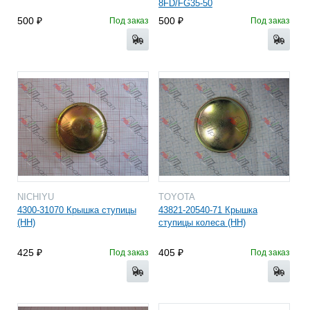
8FD/FG35-50
500
500
Под заказ
Под заказ
NICHIYU
TOYOTA
4300-31070 Крышка ступицы
43821-20540-71 Крышка
(HH)
ступицы колеса (HH)
425
405
Под заказ
Под заказ