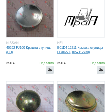
NISSAN
HELI
40292-FJ100 Крышка ступицы
E01D4-12211 Крышка ступицы
(НН)
FD40-50 (105х112х30)
350
350
Под заказ
Под заказ