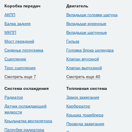
Коробка передач
Двигатель
АКПП
Вкладыши головки шатуна
Балка задняя
Вкладыши коренные
МКПП
Вкладыши шатунные
Мост передний
Гильза
Сиденье погрузчика
Головка блока цилиндра
Сцепление
Клапан впускной
Трос сцепления
Клапан выпускной
Смотреть еще 7
Смотреть еще 40
Система охлаждения
Топливная система
Радиатор
Замок зажигания
Датчик охлаждающей
Карбюратор
жидкости
Крышка трамблера
Крыльчатка вентилятора
Провода зажигания
Патрубки радиатора