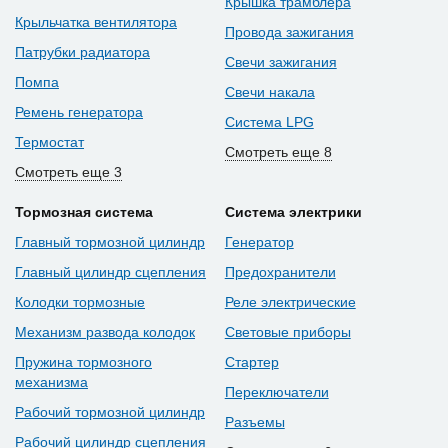
Крышка трамблера
Крыльчатка вентилятора
Провода зажигания
Патрубки радиатора
Свечи зажигания
Помпа
Свечи накала
Ремень генератора
Система LPG
Термостат
Смотреть еще 8
Смотреть еще 3
Тормозная система
Система электрики
Главный тормозной цилиндр
Генератор
Главный цилиндр сцепления
Предохранители
Колодки тормозные
Реле электрические
Механизм развода колодок
Световые приборы
Пружина тормозного
Стартер
механизма
Переключатели
Рабочий тормозной цилиндр
Разъемы
Рабочий цилиндр сцепления