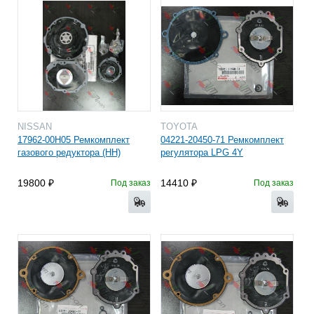
NISSAN
TOYOTA
17962-00H05 Ремкомплект
04221-20450-71 Ремкомплект
газового редуктора (HH)
регулятора LPG 4Y
19800
14410
Под заказ
Под заказ