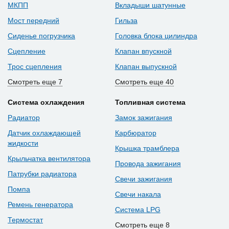
МКПП
Вкладыши шатунные
Мост передний
Гильза
Сиденье погрузчика
Головка блока цилиндра
Сцепление
Клапан впускной
Трос сцепления
Клапан выпускной
Смотреть еще 7
Смотреть еще 40
Система охлаждения
Топливная система
Радиатор
Замок зажигания
Датчик охлаждающей
Карбюратор
жидкости
Крышка трамблера
Крыльчатка вентилятора
Провода зажигания
Патрубки радиатора
Свечи зажигания
Помпа
Свечи накала
Ремень генератора
Система LPG
Термостат
Смотреть еще 8