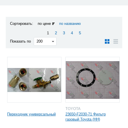
Сортировать:
по цене
по названию
1
2
3
4
5
Показать по
TOYOTA
Переходник универсальный
23650-F2030-71 Фильтр
газовый Toyota (HH)