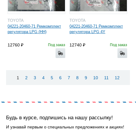
TOYOTA
TOYOTA
04221-20460-71 Ремкомплект
04221-20460-71 Ремкомплект
регулятора LPG (HH)
регулятора LPG 4Y
12760
12740
Под заказ
Под заказ
1
2
3
4
5
6
7
8
9
10
11
12
Будь в курсе, подпишись на нашу рассылку!
И узнавай первым о специальных предложениях и акциях!