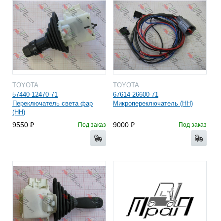
TOYOTA
TOYOTA
57440-12470-71
67614-26600-71
Переключатель света фар
Микропереключатель (HH)
(HH)
9550
9000
Под заказ
Под заказ