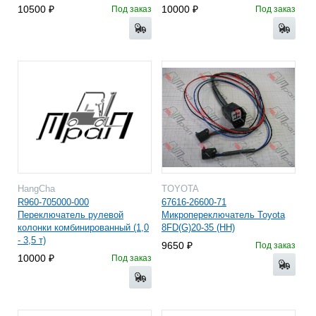
10500
10000
Под заказ
Под заказ
HangCha
TOYOTA
R960-705000-000
67616-26600-71
Переключатель рулевой
Микропереключатель Toyota
колонки комбинированный (1,0
8FD(G)20-35 (HH)
- 3,5 т)
9650
Под заказ
10000
Под заказ