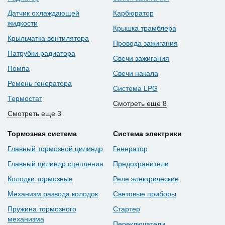
Датчик охлаждающей
Карбюратор
жидкости
Крышка трамблера
Крыльчатка вентилятора
Провода зажигания
Патрубки радиатора
Свечи зажигания
Помпа
Свечи накала
Ремень генератора
Система LPG
Термостат
Смотреть еще 8
Смотреть еще 3
Тормозная система
Система электрики
Главный тормозной цилиндр
Генератор
Главный цилиндр сцепления
Предохранители
Колодки тормозные
Реле электрические
Механизм развода колодок
Световые приборы
Пружина тормозного
Стартер
механизма
Переключатели