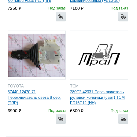
Komatsu FD15T-17 (HH)
комбинированый (FB10-18)
7250
7100
Под заказ
Под заказ
TOYOTA
TCM
57440-12470-71
280C2-42331 Переключатель
Переключатель света 8 сер.
рулевой колонкки (свет) TCM
(TRP)
FD15C12 (HH)
6900
6500
Под заказ
Под заказ