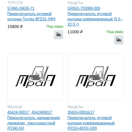
TOYOTA
HangCha
57460-26630-71
GR501-703000-000
Переключатель рулевой
Переключатель рулевой
колонки Toyota 8FD15 (HH)
колонки комбинированый (5,0 -
10,0 т)
15800
Под заказ
11000
Под заказ
Maximal
HangCha
45424-00017, 4542400017
30424-00016/17
Переключатель направления
Переключатель рулевой
движения, трехскоростной
колонки комбинированный
(FD40-50)
(FD10-40/50-100)