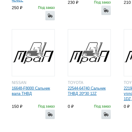
4D92E
230
210
Под заказ
250
Под заказ
NISSAN
TOYOTA
TO
16648-F8000 Сальник
22544-64740 Сальник
2219
вала ТНВД
ТНВД 20*30 12Z
упл
1DZ,
150
0
0
Под заказ
Под заказ