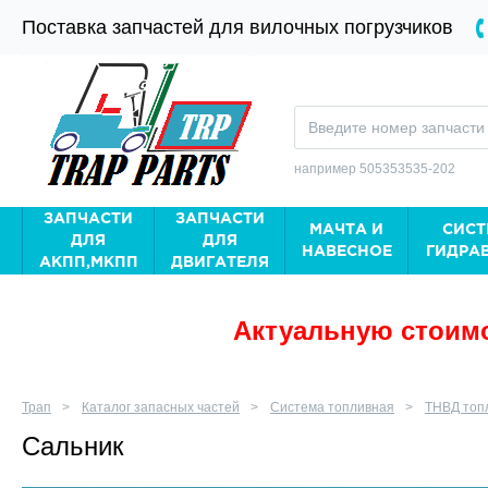
Поставка запчастей для вилочных погрузчиков
например 505353535-202
ЗАПЧАСТИ
ЗАПЧАСТИ
МАЧТА И
СИСТ
ДЛЯ
ДЛЯ
НАВЕСНОЕ
ГИДРА
АКПП,МКПП
ДВИГАТЕЛЯ
Актуальную стоимо
Трап
Каталог запасных частей
Система топливная
ТНВД топ
Сальник