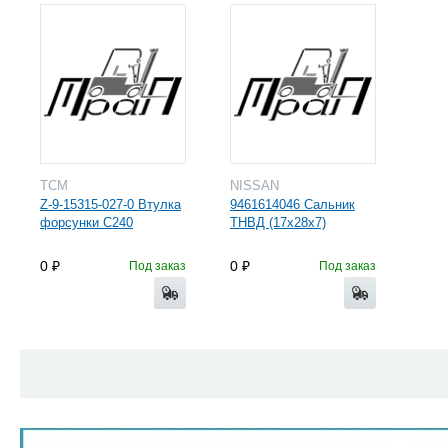
TCM
NISSAN
Z-9-15315-027-0 Втулка
9461614046 Сальник
форсунки С240
ТНВД (17х28х7)
0
0
Под заказ
Под заказ