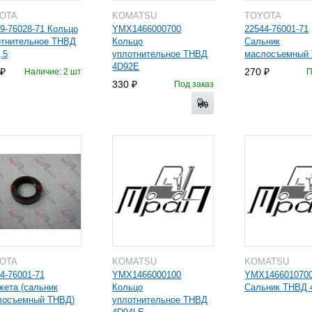
YOTA
KOMATSU
TOYOTA
9-76028-71 Кольцо
YMX1466000700
22544-76001-71
отнительное ТНВД
Кольцо
Сальник
,5
уплотнительное ТНВД
маслосъемный
4D92E
270
Наличие: 2 шт
П
330
Под заказ
YOTA
KOMATSU
KOMATSU
4-76001-71
YMX1466000100
YMX146601070
ета (сальник
Кольцо
Сальник ТНВД 
лосъемный ТНВД)
уплотнительное ТНВД