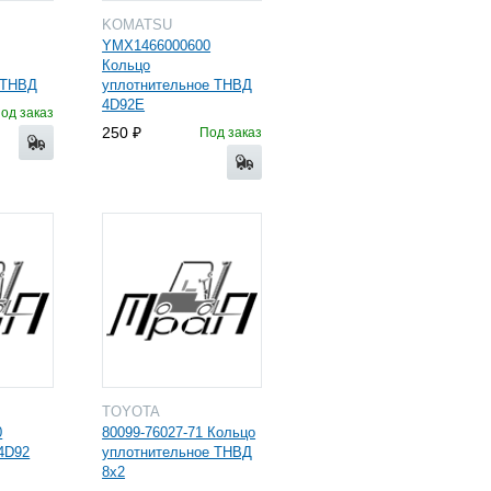
KOMATSU
YMX1466000600
Кольцо
 ТНВД
уплотнительное ТНВД
4D92E
од заказ
250
Под заказ
TOYOTA
0
80099-76027-71 Кольцо
4D92
уплотнительное ТНВД
8х2