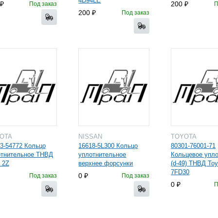
4D94LE
200
Под заказ
П
200
Под заказ
YOTA
NISSAN
TOYOTA
3-54772 Кольцо
16618-5L300 Кольцо
80301-76001-71
отнительное ТНВД
уплотнительное
Кольцевое упл
 2Z
верхнее форсунки
(d-49) ТНВД Toy
7FD30
0
Под заказ
Под заказ
0
П