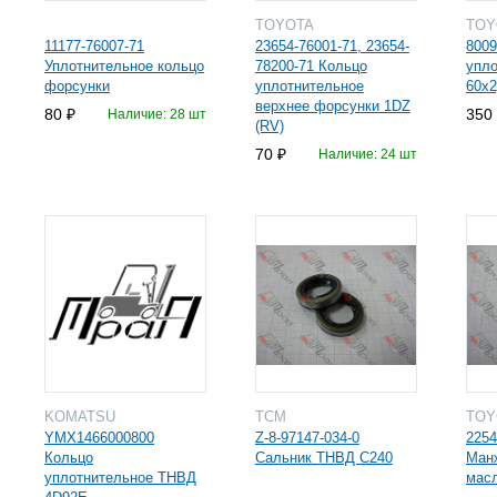
TOYOTA
TO
11177-76007-71
23654-76001-71, 23654-
8009
Уплотнительное кольцо
78200-71 Кольцо
упл
форсунки
уплотнительное
60х2
верхнее форсунки 1DZ
80
350
Наличие: 28 шт
(RV)
70
Наличие: 24 шт
KOMATSU
TCM
TO
YMX1466000800
Z-8-97147-034-0
2254
Кольцо
Сальник ТНВД С240
Манж
уплотнительное ТНВД
мас