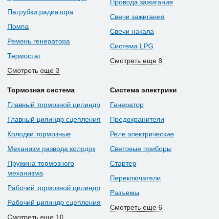
Провода зажигания
Патрубки радиатора
Свечи зажигания
Помпа
Свечи накала
Ремень генератора
Система LPG
Термостат
Смотреть еще 8
Смотреть еще 3
Тормозная система
Система электрики
Главный тормозной цилиндр
Генератор
Главный цилиндр сцепления
Предохранители
Колодки тормозные
Реле электрические
Механизм развода колодок
Световые приборы
Пружина тормозного
Стартер
механизма
Переключатели
Рабочий тормозной цилиндр
Разъемы
Рабочий цилиндр сцепления
Смотреть еще 6
Смотреть еще 10