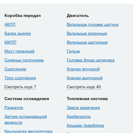
Коробка передач
Двигатель
АКПП
Вкладыши головки шатуна
Балка задняя
Вкладыши коренные
МКПП
Вкладыши шатунные
Мост передний
Гильза
Сиденье погрузчика
Головка блока цилиндра
Сцепление
Клапан впускной
Трос сцепления
Клапан выпускной
Смотреть еще 7
Смотреть еще 40
Система охлаждения
Топливная система
Радиатор
Замок зажигания
Датчик охлаждающей
Карбюратор
жидкости
Крышка трамблера
Крыльчатка вентилятора