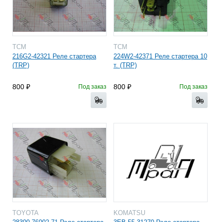
TCM
TCM
216G2-42321 Реле стартера
224W2-42371 Реле стартера 10
(TRP)
т. (TRP)
800
800
Под заказ
Под заказ
TOYOTA
KOMATSU