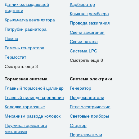
Датчик охлаждающей
Карбюратор
жидкости
Крышка трамблера
Крыльчатка вентилятора
Провода зажигания
Патрубки радиатора
Свечи зажигания
Помпа
Свечи накала
Ремень генератора
Система LPG
Термостат
Смотреть еще 8
Смотреть еще 3
Тормозная система
Система электрики
Главный тормозной цилиндр
Генератор
Главный цилиндр сцепления
Предохранители
Колодки тормозные
Реле электрические
Механизм развода колодок
Световые приборы
Пружина тормозного
Стартер
механизма
Переключатели