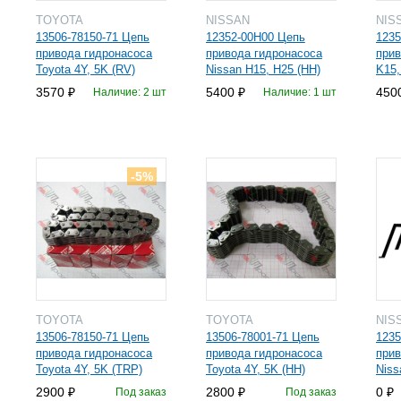
TOYOTA
NISSAN
NIS
13506-78150-71 Цепь
12352-00H00 Цепь
1235
привода гидронасоса
привода гидронасоса
прив
Toyota 4Y, 5K (RV)
Nissan H15, H25 (HH)
K15,
3570
5400
450
Наличие: 2 шт
Наличие: 1 шт
-5%
TOYOTA
TOYOTA
NIS
13506-78150-71 Цепь
13506-78001-71 Цепь
1235
привода гидронасоса
привода гидронасоса
прив
Toyota 4Y, 5K (TRP)
Toyota 4Y, 5K (HH)
Niss
2900
2800
0
Под заказ
Под заказ