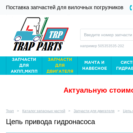
Поставка запчастей для вилочных погрузчиков
например 505353535-202
ЗАПЧАСТИ
ЗАПЧАСТИ
МАЧТА И
СИСТ
ДЛЯ
ДЛЯ
НАВЕСНОЕ
ГИДРА
АКПП,МКПП
ДВИГАТЕЛЯ
Актуальную стоимо
Трап
Каталог запасных частей
Запчасти для двигателя
Цепь 
Цепь привода гидронасоса