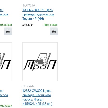
TOYOTA
епь
13506-78000-71 Цепь
асоса
привода гидронасоса
Toyota 4P (HH)
4600
од заказ
Под заказ
NISSAN
епь
12352-GW300 Цепь
асоса
привода масляного
насоса Nissan
K15/K21/K25 (35 зв.)
од заказ