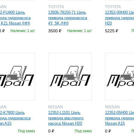
SAN
TOYOTA
TOYOTA
2-FU400 Цепь
13506-78150-71 Цепь
12352-00H00 Ц
ода гидронасоса
привода гидронасоса
привода гидрон
 K21 Nissan (HH)
4Y, 5K (HH)
H20
0
3500
5225
Наличие: 1 шт
Наличие: 1 шт
П
SAN
NISSAN
NISSAN
2-K7800 Цепь
12352-L1101 Цепь
12352-05H00 Ц
ода гидронасоса
привода масляного
привода гидрон
an A15
насоса Nissan H20
Nissan A15
0
0
Под заказ
Под заказ
П