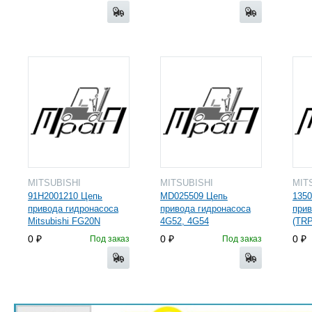
MITSUBISHI
MITSUBISHI
MIT
91H2001210 Цепь
MD025509 Цепь
1350
привода гидронасоса
привода гидронасоса
прив
Mitsubishi FG20N
4G52, 4G54
(TRP
0
0
0
Под заказ
Под заказ