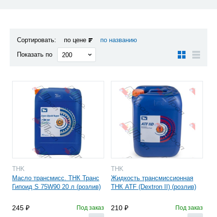
Сортировать:
по цене
по названию
Показать по
THK
THK
Масло трансмисс. ТНК Транс
Жидкость трансмиссионная
Гипоид S 75W90 20 л (розлив)
ТНК ATF (Dextron II) (розлив)
245
210
Под заказ
Под заказ