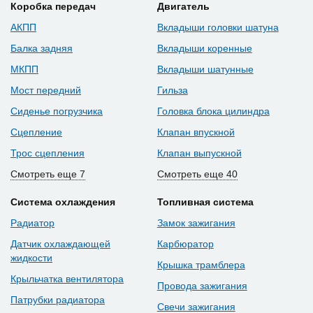
Коробка передач
Двигатель
АКПП
Вкладыши головки шатуна
Балка задняя
Вкладыши коренные
МКПП
Вкладыши шатунные
Мост передний
Гильза
Сиденье погрузчика
Головка блока цилиндра
Сцепление
Клапан впускной
Трос сцепления
Клапан выпускной
Смотреть еще 7
Смотреть еще 40
Система охлаждения
Топливная система
Радиатор
Замок зажигания
Датчик охлаждающей
Карбюратор
жидкости
Крышка трамблера
Крыльчатка вентилятора
Провода зажигания
Патрубки радиатора
Свечи зажигания