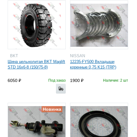
BKT
NISSAN
Шина цельнолитая BKT Maglift
12235-FY500 Вкладыши
STD 16x6-8 (150/75-8)
коренные 0,75 K15 (TRP)
6050
1900
Под заказ
Наличие: 2 шт
Новинка