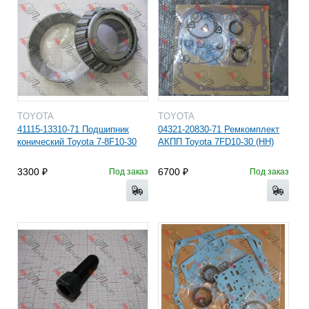
TOYOTA
TOYOTA
41115-13310-71 Подшипник
04321-20830-71 Ремкомплект
конический Toyota 7-8F10-30
АКПП Toyota 7FD10-30 (HH)
3300
6700
Под заказ
Под заказ