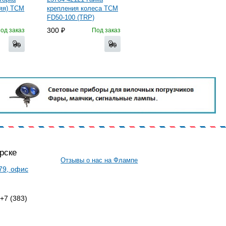
няя) ТСМ
крепления колеса TCM
FD50-100 (TRP)
300
од заказ
Под заказ
рске
Отзывы о нас на Флампе
 79, офис
 +7 (383)