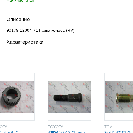
Наличие: 3 шт
Описание
90179-12004-71 Гайка колеса (RV)
Характеристики
YOTA
TOYOTA
TCM
1-78701-71
43824-30510-71 Болт
25784-42101 Фу