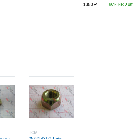
1350
Наличие: 0 шт
TCM
торка
25784-42121 Гайка