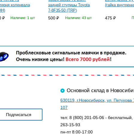
терня коленвала
задней ступицы Toyota
(гайка внутрен
HH)
7-8F35-50 (TRP)
0
500
475
Наличие: 1 шт
Наличие: 43 шт
П
Основной склад в Новосиби
630119, г.Новосибирск, ул. Петухова
107
тел: 8 (800) 201-05-06 - бесплатный,
263-15-93
пн-пт 8:00-17:00