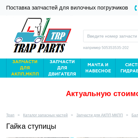
Поставка запчастей для вилочных погрузчиков
например 505353535-202
ЗАПЧАСТИ
ЗАПЧАСТИ
МАЧТА И
СИСТ
ДЛЯ
ДЛЯ
НАВЕСНОЕ
ГИДРА
АКПП,МКПП
ДВИГАТЕЛЯ
Актуальную стоимо
Трап
Каталог запасных частей
Запчасти для АКПП,МКПП
Бал
Гайка ступицы