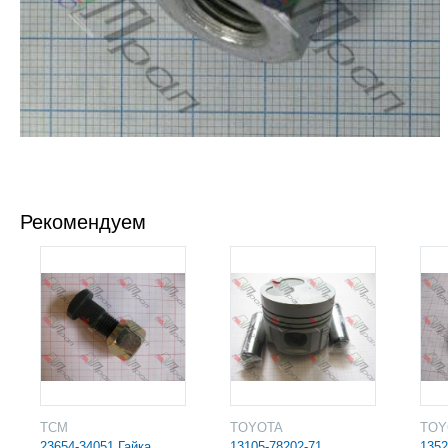
Рекомендуем
TCM
TOYOTA
TO
23654-34051 Гайка
13105-78202-71
1352