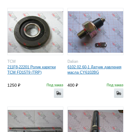
TCM
Dalian
211F8-22201 Ролик каретки
6102.02.60-1 Датчик давления
TCM FD15T9 (TRP)
масла CY6102BG
1250
400
Под заказ
Под заказ