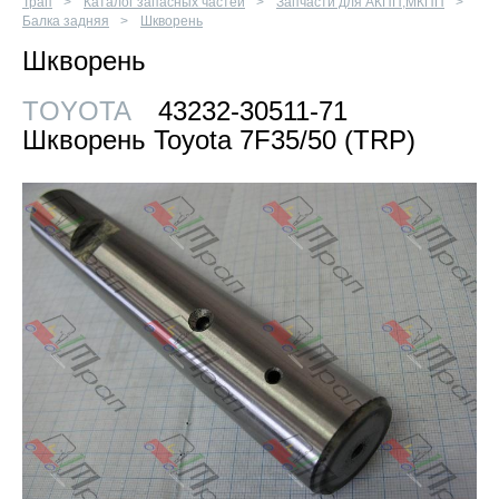
Трап
Каталог запасных частей
Запчасти для АКПП,МКПП
Балка задняя
Шкворень
Шкворень
TOYOTA
43232-30511-71
Шкворень Toyota 7F35/50 (TRP)