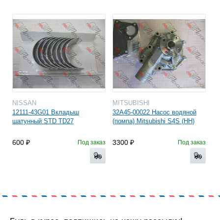
NISSAN
MITSUBISHI
12111-43G01 Вкладыш
32A45-00022 Насос водяной
шатунный STD TD27
(помпа) Mitsubishi S4S (HH)
600
3300
Под заказ
Под заказ