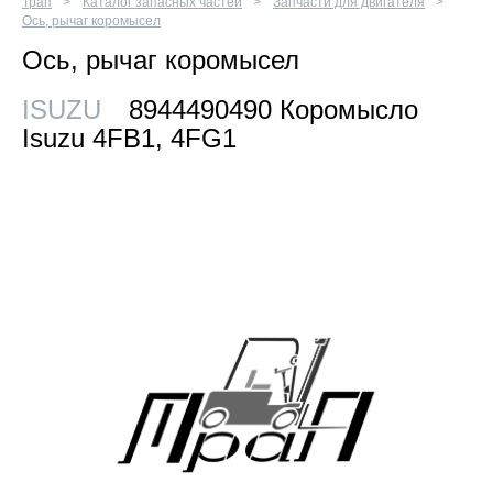
Трап
Каталог запасных частей
Запчасти для двигателя
Ось, рычаг коромысел
Ось, рычаг коромысел
ISUZU
8944490490 Коромысло
Isuzu 4FB1, 4FG1