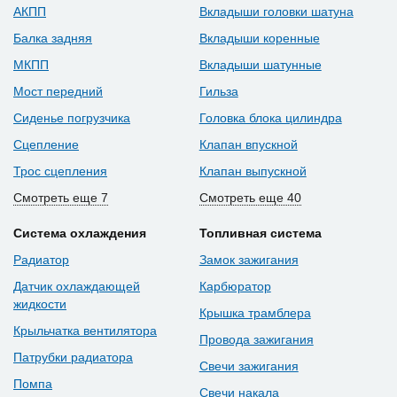
АКПП
Вкладыши головки шатуна
Балка задняя
Вкладыши коренные
МКПП
Вкладыши шатунные
Мост передний
Гильза
Сиденье погрузчика
Головка блока цилиндра
Сцепление
Клапан впускной
Трос сцепления
Клапан выпускной
Смотреть еще 7
Смотреть еще 40
Система охлаждения
Топливная система
Радиатор
Замок зажигания
Датчик охлаждающей
Карбюратор
жидкости
Крышка трамблера
Крыльчатка вентилятора
Провода зажигания
Патрубки радиатора
Свечи зажигания
Помпа
Свечи накала