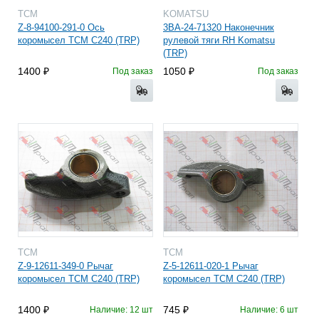
TCM
KOMATSU
Z-8-94100-291-0 Ось
3BA-24-71320 Наконечник
коромысел TCM C240 (TRP)
рулевой тяги RH Komatsu
(TRP)
1400
1050
Под заказ
Под заказ
TCM
TCM
Z-9-12611-349-0 Рычаг
Z-5-12611-020-1 Рычаг
коромысел TCM C240 (TRP)
коромысел TCM C240 (TRP)
1400
745
Наличие: 12 шт
Наличие: 6 шт