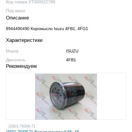
Код товара УТ000022788
Под заказ
Описание
8944490490 Коромысло Isuzu 4FB1, 4FG1
Характеристики
Марка
ISUZU
Двигатель
4FB1
Рекомендуем
15601-76008-71
15601-76008-71 Фильтр масляный 5K, 4Y