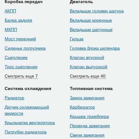
Коробка передач
Двигатель
АКПП
Вкладыши головки шатуна
Балка задняя
Вкладыши коренные
МКПП
Вкладыши шатунные
Мост передний
Гильза
Сиденье погрузчика
Головка блока цилиндра
Сцепление
Клапан впускной
Трос сцепления
Клапан выпускной
Смотреть еще 7
Смотреть еще 40
Система охлаждения
Топливная система
Радиатор
Замок зажигания
Датчик охлаждающей
Карбюратор
жидкости
Крышка трамблера
Крыльчатка вентилятора
Провода зажигания
Патрубки радиатора
Свечи зажигания