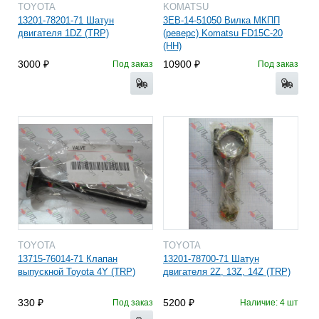
TOYOTA
KOMATSU
13201-78201-71 Шатун
3EB-14-51050 Вилка МКПП
двигателя 1DZ (TRP)
(реверс) Komatsu FD15C-20
(HH)
3000
10900
Под заказ
Под заказ
TOYOTA
TOYOTA
13715-76014-71 Клапан
13201-78700-71 Шатун
выпускной Toyota 4Y (TRP)
двигателя 2Z, 13Z, 14Z (TRP)
330
5200
Под заказ
Наличие: 4 шт