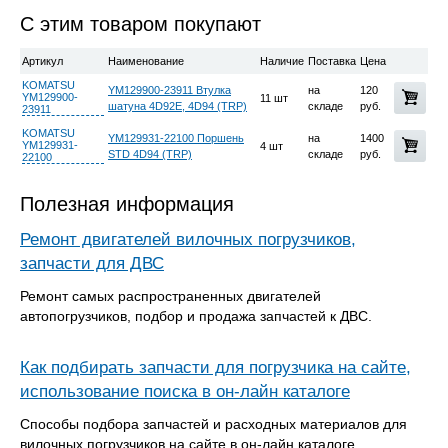
С этим товаром покупают
Артикул
Наименование
Наличие
Поставка
Цена
KOMATSU
YM129900-23911 Втулка
на
120
YM129900-
11 шт
шатуна 4D92Е, 4D94 (TRP)
складе
руб.
23911
KOMATSU
YM129931-22100 Поршень
на
1400
YM129931-
4 шт
STD 4D94 (TRP)
складе
руб.
22100
Полезная информация
Ремонт двигателей вилочных погрузчиков,
запчасти для ДВС
Ремонт самых распространенных двигателей
автопогрузчиков, подбор и продажа запчастей к ДВС.
Как подбирать запчасти для погрузчика на сайте,
использование поиска в он-лайн каталоге
Способы подбора запчастей и расходных материалов для
вилочных погрузчиков на сайте в он-лайн каталоге.