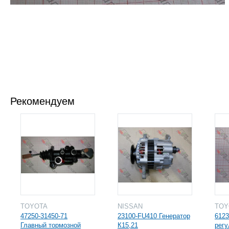
Рекомендуем
TOYOTA
NISSAN
TO
47250-31450-71
23100-FU410 Генератор
6123
Главный тормозной
К15,21
регу