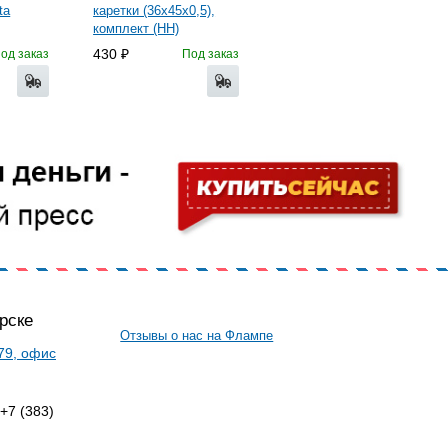
ta
каретки (36х45х0,5),
комплект (HH)
430
од заказ
Под заказ
рске
Отзывы о нас на Флампе
 79, офис
 +7 (383)