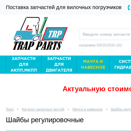
Поставка запчастей для вилочных погрузчиков
например 505353535-202
ЗАПЧАСТИ
ЗАПЧАСТИ
МАЧТА И
СИСТ
ДЛЯ
ДЛЯ
НАВЕСНОЕ
ГИДРА
АКПП,МКПП
ДВИГАТЕЛЯ
Актуальную стоимо
Трап
Каталог запасных частей
Мачта и навесное
Шайбы регу
Шайбы регулировочные