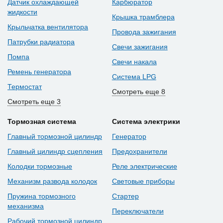
Датчик охлаждающей
Карбюратор
жидкости
Крышка трамблера
Крыльчатка вентилятора
Провода зажигания
Патрубки радиатора
Свечи зажигания
Помпа
Свечи накала
Ремень генератора
Система LPG
Термостат
Смотреть еще 8
Смотреть еще 3
Тормозная система
Система электрики
Главный тормозной цилиндр
Генератор
Главный цилиндр сцепления
Предохранители
Колодки тормозные
Реле электрические
Механизм развода колодок
Световые приборы
Пружина тормозного
Стартер
механизма
Переключатели
Рабочий тормозной цилиндр