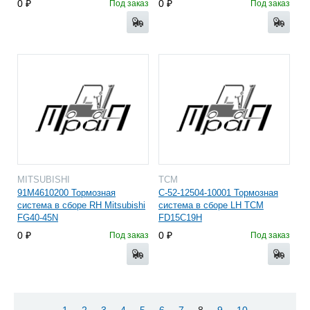
0
0
Под заказ
Под заказ
MITSUBISHI
TCM
91M4610200 Тормозная
C-52-12504-10001 Тормозная
система в сборе RH Mitsubishi
система в сборе LH TCM
FG40-45N
FD15C19H
0
0
Под заказ
Под заказ
1
2
3
4
5
6
7
8
9
10