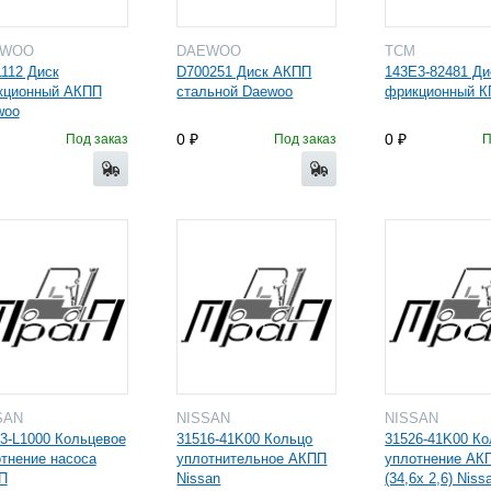
EWOO
DAEWOO
TCM
112 Диск
D700251 Диск АКПП
143E3-82481 Ди
кционный АКПП
стальной Daewoo
фрикционный 
woo
0
0
Под заказ
Под заказ
П
SAN
NISSAN
NISSAN
3-L1000 Кольцевое
31516-41K00 Кольцо
31526-41K00 Ко
тнение насоса
уплотнительное АКПП
уплотнение АК
П
Nissan
(34,6x 2,6) Niss