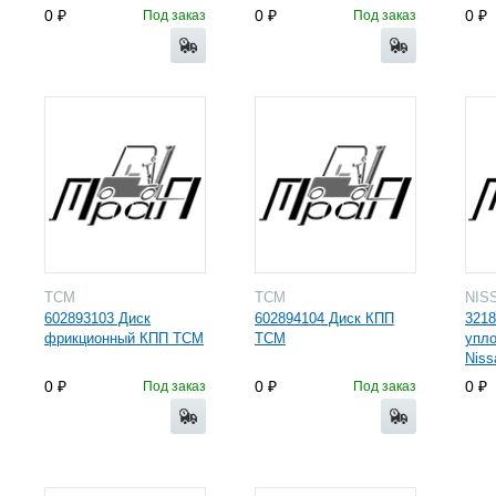
0
0
0
Под заказ
Под заказ
TCM
TCM
NIS
602893103 Диск
602894104 Диск КПП
3218
фрикционный КПП TCM
TCM
упл
Niss
0
0
0
Под заказ
Под заказ