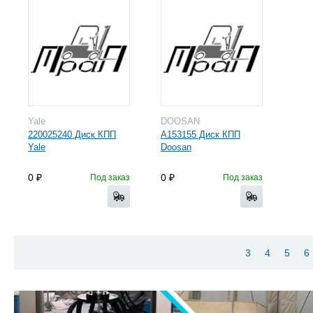
Yale
DOOSAN
220025240 Диск КПП
A153155 Диск КПП
Yale
Doosan
0
0
Под заказ
Под заказ
3
4
5
6