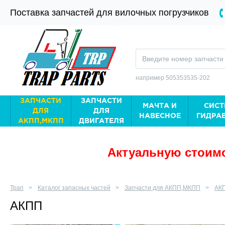
Поставка запчастей для вилочных погрузчиков
например 505353535-202
ЗАПЧАСТИ
ЗАПЧАСТИ
МАЧТА И
СИСТ
ДЛЯ
ДЛЯ
НАВЕСНОЕ
ГИДРА
АКПП,МКПП
ДВИГАТЕЛЯ
Актуальную стоимо
Трап
Каталог запасных частей
Запчасти для АКПП,МКПП
АК
АКПП