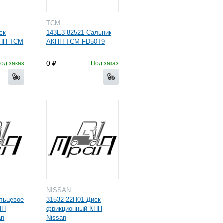
TCM
ск
143E3-82521 Сальник
КПП TCM
АКПП ТСМ FD50T9
0
од заказ
Под заказ
NISSAN
льцевое
31532-22H01 Диск
ПП
фрикционный КПП
an
Nissan