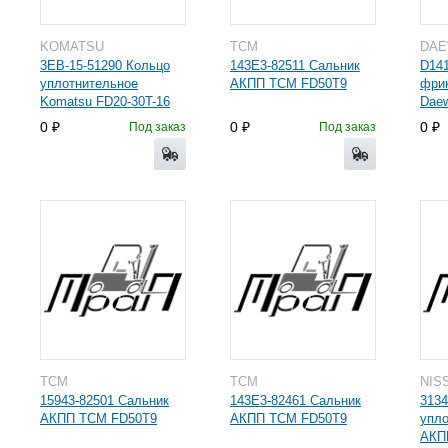
KOMATSU
TCM
DA
3EB-15-51290 Кольцо
143E3-82511 Сальник
D141
уплотнительное
АКПП ТСМ FD50T9
фри
Komatsu FD20-30T-16
Dae
0
0
0
Под заказ
Под заказ
TCM
TCM
NIS
15943-82501 Сальник
143E3-82461 Сальник
3134
АКПП ТСМ FD50T9
АКПП ТСМ FD50T9
упло
АКП