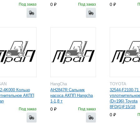
0
0
Под заказ
Под заказ
П
SAN
HangCha
TOYOTA
2-4K000 Кольцо
AH2847R Сальник
32544-F2100-71
отнительное АКПП
насоса АКПП Hangcha
уплотнительно
an
1-1,8 т
(D=196) Toyota
8FD(G)F15/18
0
Под заказ
Под заказ
0
П