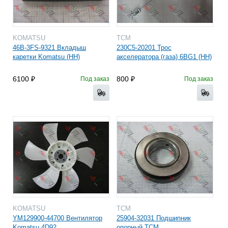
KOMATSU
TCM
46B-3FS-9321 Вкладыш
230C5-20201 Трос
каретки Komatsu (HH)
акселератора (газа) 6BG1 (HH)
6100
800
Под заказ
Под заказ
KOMATSU
TCM
YM129900-44700 Вентилятор
25904-32031 Подшипник
Komatsu 4D92
опорный TCM