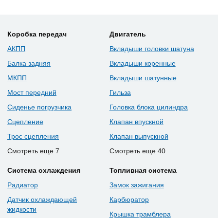
Коробка передач
Двигатель
АКПП
Вкладыши головки шатуна
Балка задняя
Вкладыши коренные
МКПП
Вкладыши шатунные
Мост передний
Гильза
Сиденье погрузчика
Головка блока цилиндра
Сцепление
Клапан впускной
Трос сцепления
Клапан выпускной
Смотреть еще 7
Смотреть еще 40
Система охлаждения
Топливная система
Радиатор
Замок зажигания
Датчик охлаждающей
Карбюратор
жидкости
Крышка трамблера