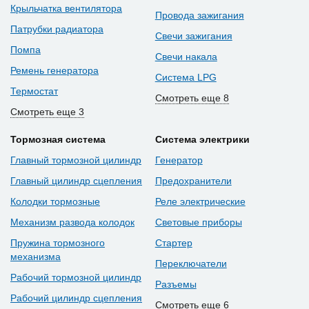
Крыльчатка вентилятора
Провода зажигания
Патрубки радиатора
Свечи зажигания
Помпа
Свечи накала
Ремень генератора
Система LPG
Термостат
Смотреть еще 8
Смотреть еще 3
Тормозная система
Система электрики
Главный тормозной цилиндр
Генератор
Главный цилиндр сцепления
Предохранители
Колодки тормозные
Реле электрические
Механизм развода колодок
Световые приборы
Пружина тормозного
Стартер
механизма
Переключатели
Рабочий тормозной цилиндр
Разъемы
Рабочий цилиндр сцепления
Смотреть еще 6